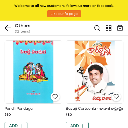
Welcome to all new customers, follows us more on facebook.
Like our fb page
Others
(12 items)
Pendli Panduga
Bavaji Cartoonlu - బావాజీ కార్టూన్లు
₹60
₹80
ADD
ADD