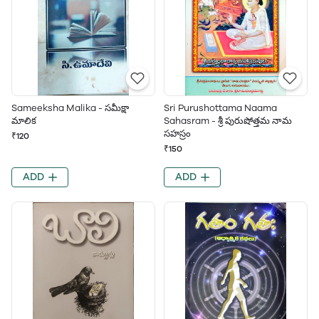
Sameeksha Malika - సమీక్షా
Sri Purushottama Naama
మాలిక
Sahasram - శ్రీ పురుషోత్తమ నామ
సహస్రం
₹120
₹150
ADD
ADD